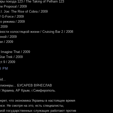
ы поезда 123 / The Taking of Pelham 123
e Proposal / 2009
I. Joe: The Rise of Cobra / 2009
 G-Force / 2009
о режима / 2009
 2009
ости холостяцкой жизни / Cruising Bar 2 / 2008
ной / 2009
an / 2009
 Imagine That / 2009
tar Trek / 2009
ct 9 / 2009
54 PM
d...
иллионеры... БУСАРЕВ ВЯЧЕСЛАВ
краина, АР Крым, г.Симферополь.
екрет, что экономика Украины в настоящее время
исе. Не смотря на это, есть специалисты,
мой государственных служащих работают против