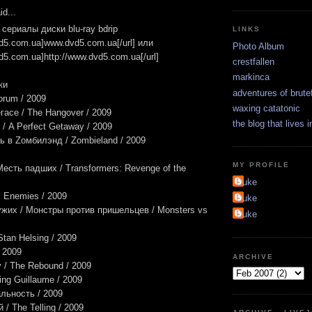
d...
сериалы диски blu-ray bdrip
LINKS
vd5.com.ua]www.dvd5.com.ua[/url] или
Photo Album
vd5.com.ua]http://www.dvd5.com.ua[/url]
crestfallen
markinca
ки
adventures of brute
rum / 2009
waxing catatonic
асе / The Hangover / 2009
the blog that lives 
/ A Perfect Getaway / 2009
 в Zомбилэнд / Zombieland / 2009
MY PROFILE
сть падших / Transformers: Revenge of the
Duke
c Enemies / 2009
Duke
жих / Монстры против пришельцев / Monsters vs
Duke
tan Helsing / 2009
 2009
ARCHIVE
 / The Rebound / 2009
ng Guillaume / 2009
льность / 2009
/ The Telling / 2009