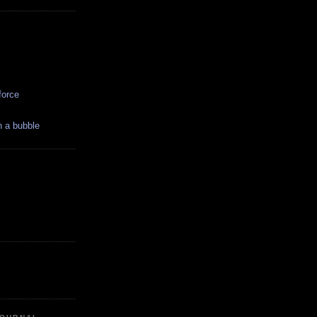
force
in a bubble