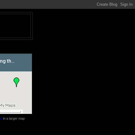
be
in a larger map