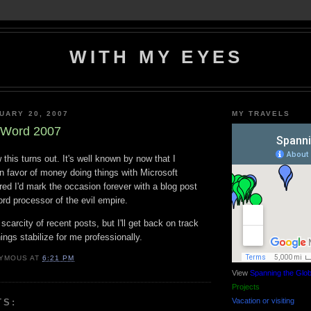
WITH MY EYES
UARY 20, 2007
MY TRAVELS
 Word 2007
 this turns out. It's well known by now that I
n favor of money doing things with Microsoft
ured I'd mark the occasion forever with a blog post
ord processor of the evil empire.
 scarcity of recent posts, but I'll get back on track
ngs stabilize for me professionally.
YMOUS
AT
6:21 PM
View
Spanning the Glo
Projects
Vacation or visiting
TS: