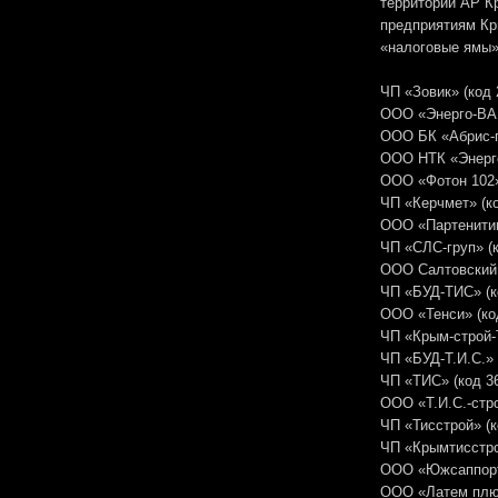
территории АР К
предприятиям Кр
«налоговые ямы»
ЧП «Зовик» (код 
ООО «Энерго-ВАН
ООО БК «Абрис-г
ООО НТК «Энерго
ООО «Фотон 102»
ЧП «Керчмет» (ко
ООО «Партенитин
ЧП «СЛС-груп» (к
ООО Салтовский 
ЧП «БУД-ТИС» (к
ООО «Тенси» (ко
ЧП «Крым-строй-
ЧП «БУД-Т.И.С.» 
ЧП «ТИС» (код 36
ООО «Т.И.С.-стро
ЧП «Тисстрой» (к
ЧП «Крымтисстро
ООО «Южсаппорт»
ООО «Латем плюс