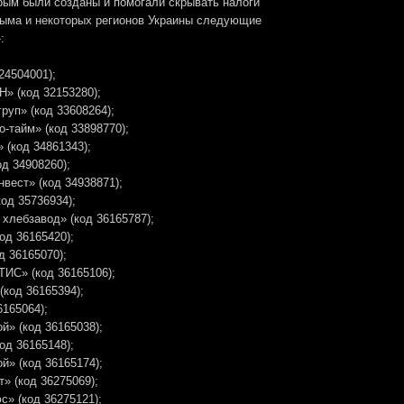
рым были созданы и помогали скрывать налоги
ыма и некоторых регионов Украины следующие
:
24504001);
» (код 32153280);
руп» (код 33608264);
-тайм» (код 33898770);
 (код 34861343);
д 34908260);
вест» (код 34938871);
од 35736934);
хлебзавод» (код 36165787);
од 36165420);
д 36165070);
ТИС» (код 36165106);
(код 36165394);
165064);
й» (код 36165038);
од 36165148);
й» (код 36165174);
 (код 36275069);
» (код 36275121);