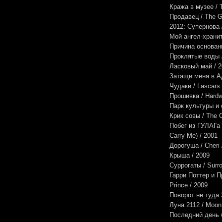
Кража в музее / T
Продавец / The Go
2012: Супернова 
Мой ангел-хранит
Причина основани
Проклятые воды /
Ласковый май / 
Затащи меня в Ад 
Чудаки / Lascars 
Прошивка / Hardw
Парк культуры и 
Крик совы / The C
Побег из ГУЛАГа /
Carry Me) / 2001
Дорогуша / Cheri 
Крыша / 2009
Суррогаты / Surro
Гарри Поттер и Пр
Prince / 2009
Поворот не туда 3
Луна 2112 / Moon
Последний день б