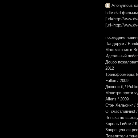
Anonymous sai
hdtv dvd фильмы 
[url=http://www.d
[url=http://www.d
последние новин
Пандорум / Pando
Мальчишник в Вег
Идеальный побег 
Добро пожаловать
2012
Трансформеры: Ме
Fallen / 2009
Джонни Д / Publi
Монстри проти чу
Aliens / 2009
Стэн Хельсинг / S
О, счастливчик! /
Нянька по вызову
Король Гийом / Ki
Запрещенная реа
Повелители теней 