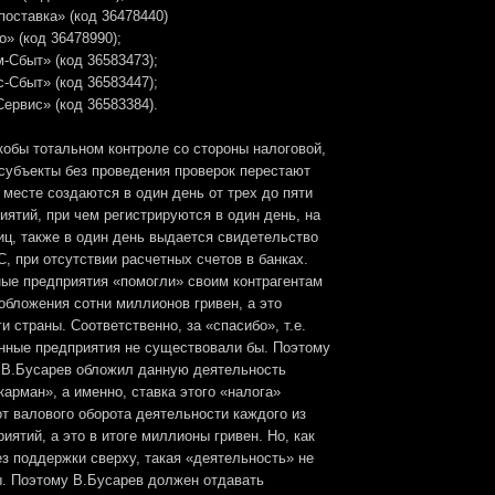
оставка» (код 36478440)
» (код 36478990);
-Сбыт» (код 36583473);
-Сбыт» (код 36583447);
ервис» (код 36583384).
кобы тотальном контроле со стороны налоговой,
субъекты без проведения проверок перестают
х месте создаются в один день от трех до пяти
ятий, при чем регистрируются в один день, на
иц, также в один день выдается свидетельство
, при отсутствии расчетных счетов в банках.
ые предприятия «помогли» своим контрагентам
обложения сотни миллионов гривен, а это
 страны. Соответственно, за «спасибо», т.е.
анные предприятия не существовали бы. Поэтому
В.Бусарев обложил данную деятельность
карман», а именно, ставка этого «налога»
т валового оборота деятельности каждого из
иятий, а это в итоге миллионы гривен. Но, как
з поддержки сверху, такая «деятельность» не
. Поэтому В.Бусарев должен отдавать