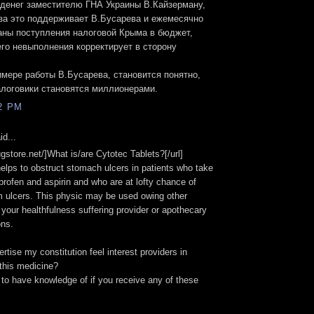
 денег заместителю ГНА Украины В.Кайзерману,
 за это поддерживает В.Бусарева и ежемесячно
аны поступления налоговой Крыма в бюджет,
его невыполнения корректирует в сторону
имере работы В.Бусарева, становится понятно,
алоговики становятся миллионерами.
42 PM
d...
ugstore.net/]What is/are Cytotec Tablets?[/url]
s to obstruct stomach ulcers in patients who take
profen and aspirin and who are at lofty chance of
m ulcers. This physic may be used owing other
your healthfulness suffering provider or apothecary
ons.
rtise my constitution feel interest providers in
 this medicine?
to have knowledge of if you receive any of these