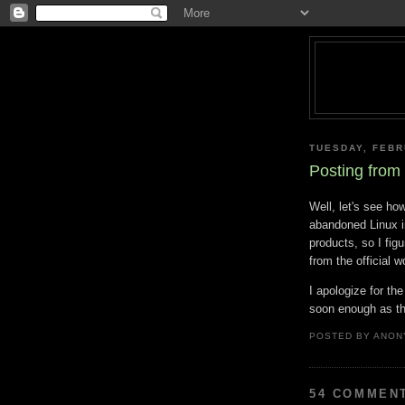
TUESDAY, FEBR
Posting from
Well, let's see how
abandoned Linux i
products, so I fig
from the official w
I apologize for the
soon enough as thi
POSTED BY
ANON
54 COMMEN