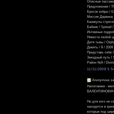
Опасные пассажир
Предложение / Th
Бросок кобры / G.
Миссия Дарвина /
Каникулы строгог
Бабник / Spread /
Интимные подробн
Невеста любой це
Дитя тьмы / Orph
Девять / 9 / 2009
Представь себе /
Звездный путь / S
Район №9 / Distri
11/11/2009 5:
Anonymous sai
Налоговики - м
ВАЛЕНТИНОВИЧ У
Не для кого не с
находится в криз
которые под шир