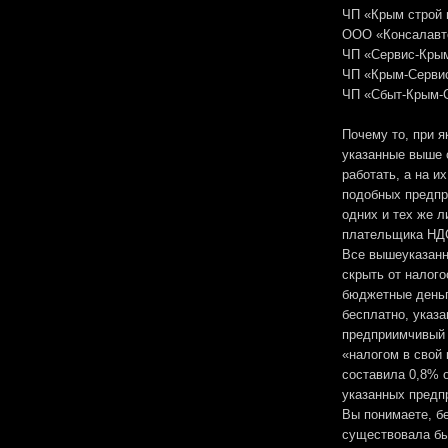
ЧП «Крым строй п
ООО «Консалавто
ЧП «Сервис-Крым
ЧП «Крым-Сервис
ЧП «Сбыт-Крым-С
Почему то, при я
указанные выше 
работать, а на и
подобных предпри
одних и тех же л
плательщика НДС
Все вышеуказанн
скрыть от налого
бюджетные деньги
бесплатно, указ
предприимчивый 
«налогом в свой 
составила 0,8% о
указанных предпр
Вы понимаете, бе
существовала бы