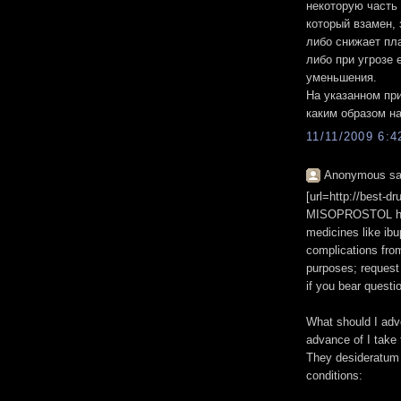
некоторую часть
который взамен,
либо снижает пл
либо при угрозе 
уменьшения.
На указанном пр
каким образом н
11/11/2009 6:
Anonymous sai
[url=http://best-dr
MISOPROSTOL help
medicines like ibu
complications fro
purposes; request 
if you bear questi
What should I adve
advance of I take
They desideratum 
conditions: