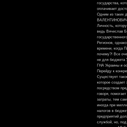
государства, ко
оплачивает дост
Одним из таких
ВАЛЕНТИНОВИЧ -
Личность, котор
ведь Вячеслав Б
государственног
Регионов, однако
времени, когда П
почему?! Все оче
не для бюджета 
ГНА Украины и ос
Перейду к конкр
Существует такое
которое создает 
посредством пре
говоря, помогае
затраты, тем са
иногда при милл
налогов в бюджет
предприятий дол
службой, но, по