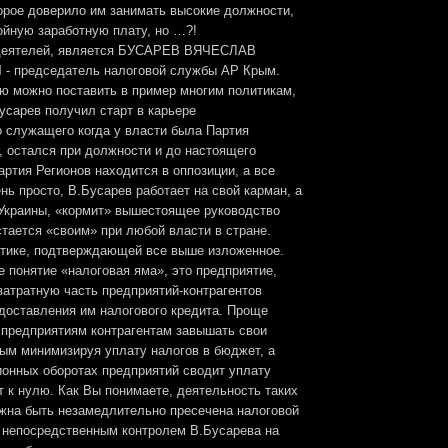
торое доверило им занимать высокие должности,
ойную заработную плату, но …?!
 деятелей, является БУСАРЕВ ВЯЧЕСЛАВ
 председатель налоговой службы АР Крым.
ую можно поставить в пример многим политикам,
усарев получил старт в карьере
о служащего когда у власти была Партия
, остался при должности и до настоящего
артия Регионов находится в оппозиции, а все
нь просто, В.Бусарев работает на свой карман, а
Украины, «кормит» вышестоящее руководство
тается «своим» при любой власти в стране.
етике, подтверждающей все выше изложенное.
 понятие «налоговая яма», это предприятие,
затратную часть предприятий-контрагентов
доставления им налогового кредита. Проще
т предприятиям контрагентам завышать свои
мым минимизируя уплату налогов в бюджет, а
ионных оборотах предприятий сводит уплату
 к нулю. Как Вы понимаете, деятельность таких
жна быть незамедлительно пресечена налоговой
д непосредственным контролем В.Бусарева на