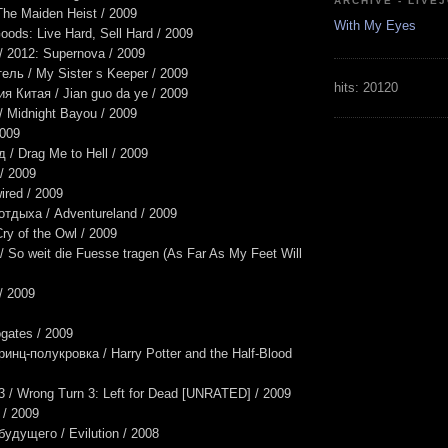
ARCHIVE - LIVE
he Maiden Heist / 2009
With My Eyes
ods: Live Hard, Sell Hard / 2009
/ 2012: Supernova / 2009
ель / My Sister s Keeper / 2009
hits:
20120
я Китая / Jian guo da ye / 2009
 Midnight Bayou / 2009
2009
/ Drag Me to Hell / 2009
/ 2009
ired / 2009
отдыха / Adventureland / 2009
ry of the Owl / 2009
 So weit die Fuesse tragen (As Far As My Feet Will
/ 2009
gates / 2009
инц-полукровка / Harry Potter and the Half-Blood
 / Wrong Turn 3: Left for Dead [UNRATED] / 2009
 / 2009
удущего / Evilution / 2008